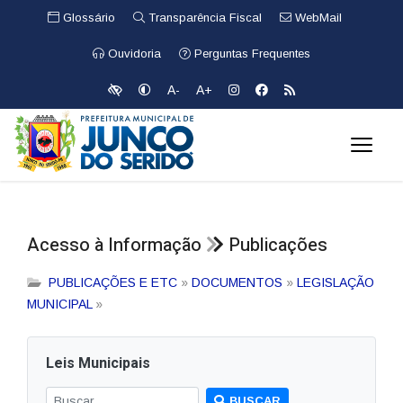
Glossário
Transparência Fiscal
WebMail
Ouvidoria
Perguntas Frequentes
A-
A+
Acesso à Informação
Publicações
PUBLICAÇÕES E ETC
»
DOCUMENTOS
»
LEGISLAÇÃO
MUNICIPAL
»
Leis Municipais
BUSCAR