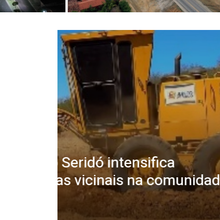
idade
Confira a programação
Junco do Seridó