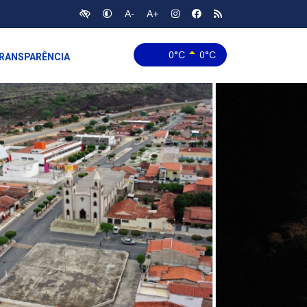
A-
A+
0°C
0°C
RANSPARÊNCIA