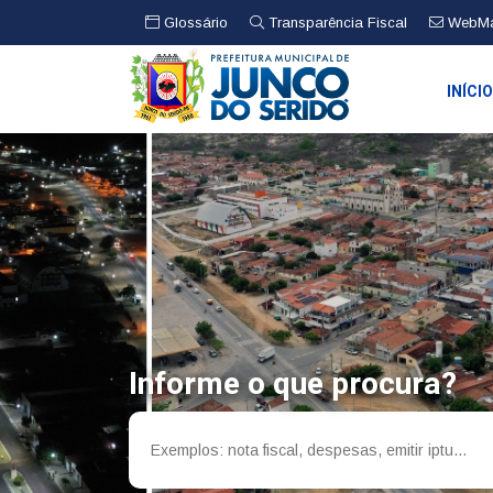
Glossário
Transparência Fiscal
WebMa
INÍCI
Informe o que procura?