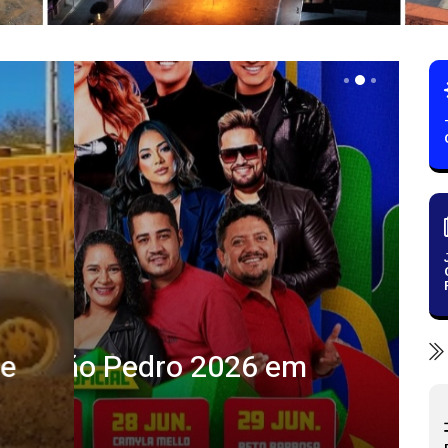
 do São Pedro 2026 em
Ju
tr