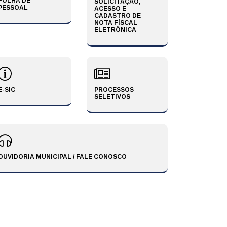
uarta-Feira, 3 de Junho de 2026
FOLHA DE
SOLICITAÇÃO,
PESSOAL
ACESSO E
CADASTRO DE
NOTA FÍSCAL
ELETRÔNICA
E-SIC
PROCESSOS
SELETIVOS
OUVIDORIA MUNICIPAL / FALE CONOSCO