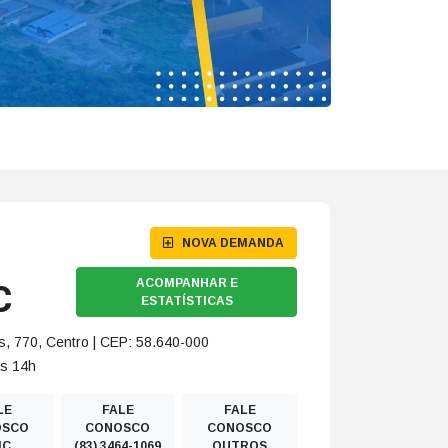
NOVA DEMANDA
C
ACOMPANHAR E
ESTATÍSTICAS
, 770, Centro | CEP: 58.640-000
às 14h
LE
FALE
FALE
OSCO
CONOSCO
CONOSCO
IC
(83) 3464-1069
OUTROS