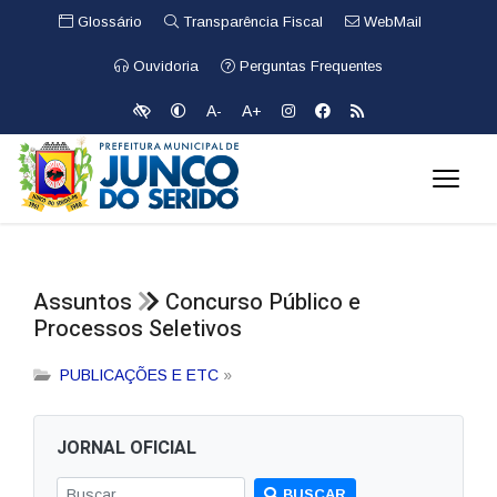
Glossário
Transparência Fiscal
WebMail
Ouvidoria
Perguntas Frequentes
A-
A+
Assuntos
Concurso Público e
Processos Seletivos
PUBLICAÇÕES E ETC
»
JORNAL OFICIAL
BUSCAR