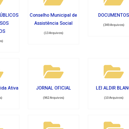
ÚBLICOS
Conselho Municipal de
DOCUMENTO
SSOS
Assistência Social
(349 Arquivos)
OS
(13 Arquivos)
os)
vida Ativa
JORNAL OFICIAL
LEI ALDIR BLA
s)
(962 Arquivos)
(10 Arquivos)