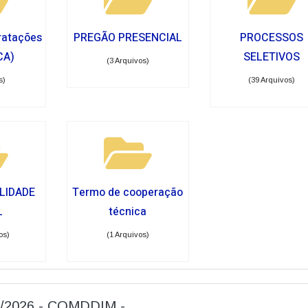
ratações
PREGÃO PRESENCIAL
PROCESSOS
CA)
SELETIVOS
(3 Arquivos)
s)
(39 Arquivos)
LIDADE
Termo de cooperação
L
técnica
os)
(1 Arquivos)
01/2026 - COMDDIM -