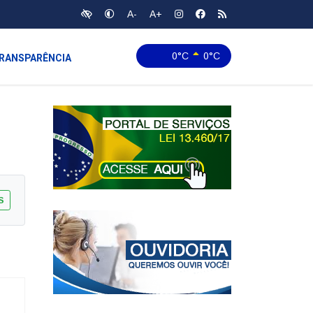
A-
A+
0°C
0°C
RANSPARÊNCIA
S