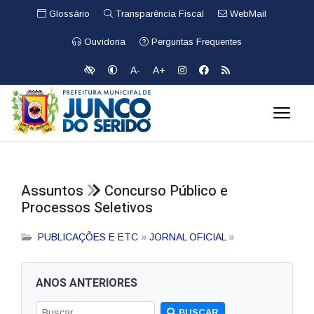
Glossário
Transparência Fiscal
WebMail
Ouvidoria
Perguntas Frequentes
A-
A+
Assuntos
Concurso Público e
Processos Seletivos
PUBLICAÇÕES E ETC
»
JORNAL OFICIAL
»
ANOS ANTERIORES
BUSCAR