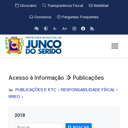
Glossário
Transparência Fiscal
WebMail
Ouvidoria
Perguntas Frequentes
A-
A+
Acesso à Informação
Publicações
PUBLICAÇÕES E ETC
»
RESPONSABILIDADE FÍSCAL
»
RREO
»
2018
BUSCAR