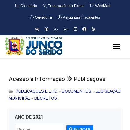
Glossário
Transparência Fiscal
WebMail
Ouvidoria
Perguntas Frequentes
A-
A+
Acesso à Informação
Publicações
PUBLICAÇÕES E ETC
»
DOCUMENTOS
»
LEGISLAÇÃO
MUNICIPAL
»
DECRETOS
»
ANO DE 2021
BUSCAR