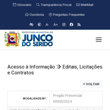
Glossário
Transparência Fiscal
WebMail
Ouvidoria
Perguntas Frequentes
A-
A+
Acesso à Informação
Editais, Licitações
e Contratos
VOLTAR
Pregão Presencial
MODALIDADE/Nº:
00005/2014