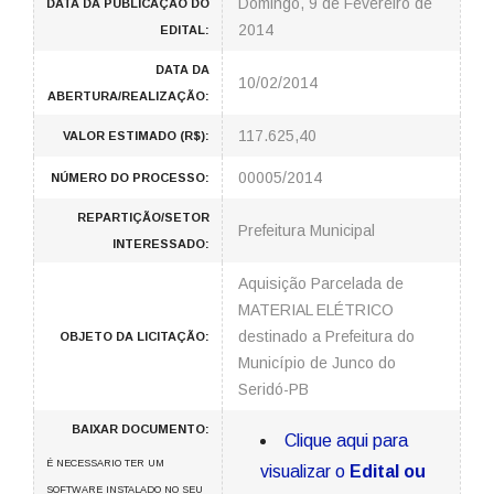
Domingo, 9 de Fevereiro de
DATA DA PUBLICAÇÃO DO
2014
EDITAL:
DATA DA
10/02/2014
ABERTURA/REALIZAÇÃO:
117.625,40
VALOR ESTIMADO (R$):
00005/2014
NÚMERO DO PROCESSO:
REPARTIÇÃO/SETOR
Prefeitura Municipal
INTERESSADO:
Aquisição Parcelada de
MATERIAL ELÉTRICO
destinado a Prefeitura do
OBJETO DA LICITAÇÃO:
Município de Junco do
Seridó-PB
BAIXAR DOCUMENTO:
Clique aqui para
É NECESSARIO TER UM
visualizar o
Edital ou
SOFTWARE INSTALADO NO SEU