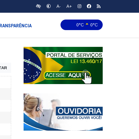
A-
A+
0°C
0°C
RANSPARÊNCIA
TAR