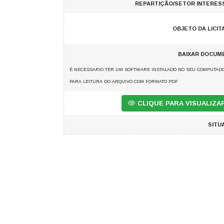
REPARTIÇÃO/SETOR INTERES
OBJETO DA LICIT
BAIXAR DOCUM
É NECESSARIO TER UM SOFTWARE INSTALADO NO SEU COMPUTAD
PARA LEITURA DO ARQUIVO COM FORMATO PDF
CLIQUE PARA VISUALIZ
SITU