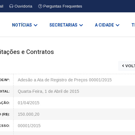
il
Ouvidoria
Perguntas Frequentes
O
NOTÍCIAS
SECRETARIAS
A CIDADE
T
icitações e Contratos
VOL
Adesão a Ata de Registro de Preços 00001/2015
E/Nº:
Quarta-Feira, 1 de Abril de 2015
ITAL:
01/04/2015
AÇÃO:
150.000,20
(R$):
00001/2015
ESSO: