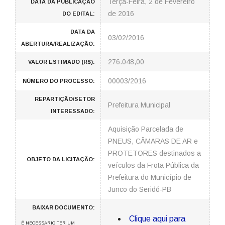
Terça-Feira, 2 de Fevereiro
DATA DA PUBLICAÇÃO
de 2016
DO EDITAL:
DATA DA
03/02/2016
ABERTURA/REALIZAÇÃO:
276.048,00
VALOR ESTIMADO (R$):
00003/2016
NÚMERO DO PROCESSO:
REPARTIÇÃO/SETOR
Prefeitura Municipal
INTERESSADO:
Aquisição Parcelada de
PNEUS, CÂMARAS DE AR e
PROTETORES destinados a
OBJETO DA LICITAÇÃO:
veículos da Frota Pública da
Prefeitura do Município de
Junco do Seridó-PB
BAIXAR DOCUMENTO:
Clique aqui para
É NECESSARIO TER UM