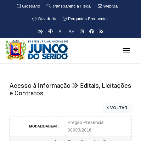
Glossário
Transparência Fiscal
WebMail
Ouvidoria
Perguntas Frequentes
A-
A+
Acesso à Informação
Editais, Licitações
e Contratos
VOLTAR
Pregão Presencial
MODALIDADE/Nº:
00003/2016