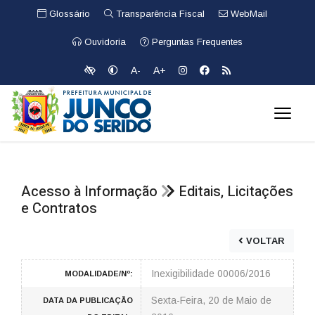
Glossário
Transparência Fiscal
WebMail
Ouvidoria
Perguntas Frequentes
A-
A+
Acesso à Informação
Editais, Licitações
e Contratos
VOLTAR
Inexigibilidade 00006/2016
MODALIDADE/Nº:
Sexta-Feira, 20 de Maio de
DATA DA PUBLICAÇÃO