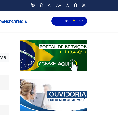
A-
A+
0°C
0°C
RANSPARÊNCIA
TAR