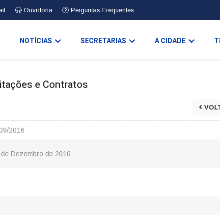
il
Ouvidoria
Perguntas Frequentes
O
NOTÍCIAS
SECRETARIAS
A CIDADE
T
icitações e Contratos
VOL
009/2016
9 de Dezembro de 2016