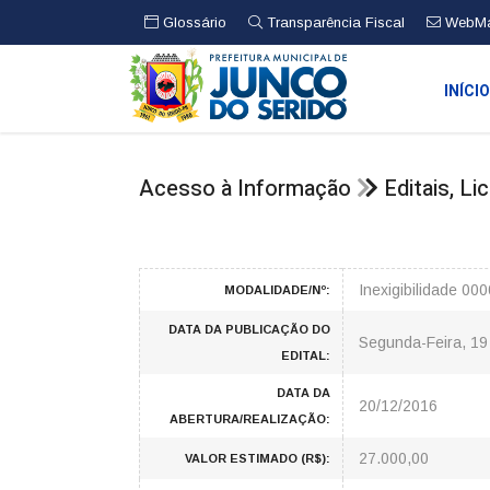
Glossário
Transparência Fiscal
WebMa
INÍCI
Acesso à Informação
Editais, L
Inexigibilidade 00
MODALIDADE/Nº:
DATA DA PUBLICAÇÃO DO
Segunda-Feira, 1
EDITAL:
DATA DA
20/12/2016
ABERTURA/REALIZAÇÃO:
27.000,00
VALOR ESTIMADO (R$):