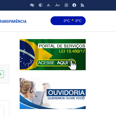
A-
A+
0°C
0°C
RANSPARÊNCIA
S