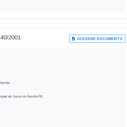
140/2001
ACESSAR DOCUMENTO
 Seridó
icipal de Junco do Seridó-PB