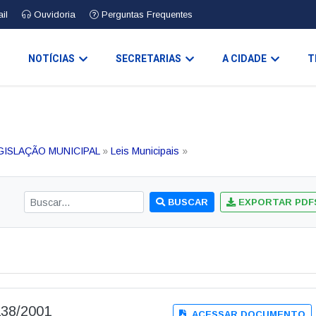
il
Ouvidoria
Perguntas Frequentes
O
NOTÍCIAS
SECRETARIAS
A CIDADE
T
GISLAÇÃO MUNICIPAL
»
Leis Municipais
»
BUSCAR
EXPORTAR PDF
138/2001
ACESSAR DOCUMENTO