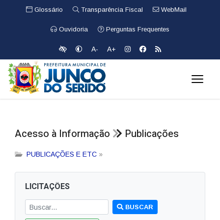
Glossário
Transparência Fiscal
WebMail
Ouvidoria
Perguntas Frequentes
A-
A+
Acesso à Informação
Publicações
PUBLICAÇÕES E ETC
»
LICITAÇÕES
BUSCAR