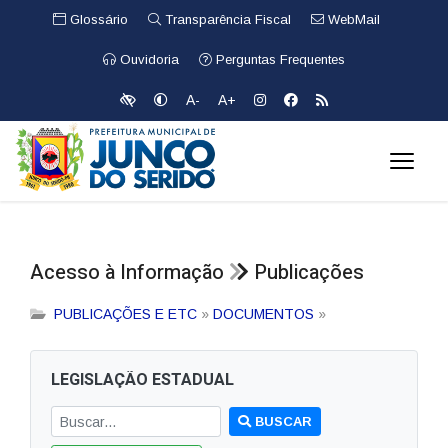
Glossário
Transparência Fiscal
WebMail
Ouvidoria
Perguntas Frequentes
A-
A+
Acesso à Informação
Publicações
PUBLICAÇÕES E ETC
»
DOCUMENTOS
»
LEGISLAÇÃO ESTADUAL
BUSCAR