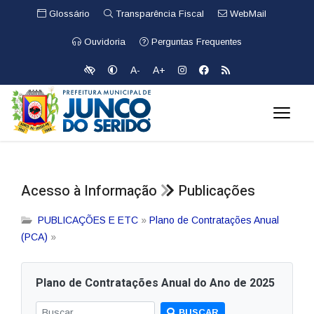
Glossário
Transparência Fiscal
WebMail
Ouvidoria
Perguntas Frequentes
A-
A+
Acesso à Informação
Publicações
PUBLICAÇÕES E ETC
»
Plano de Contratações Anual
(PCA)
»
Plano de Contratações Anual do Ano de 2025
BUSCAR