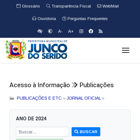
Glossário
Transparência Fiscal
WebMail
Ouvidoria
Perguntas Frequentes
A-
A+
Acesso à Informação
Publicações
PUBLICAÇÕES E ETC
»
JORNAL OFICIAL
»
ANO DE 2024
BUSCAR