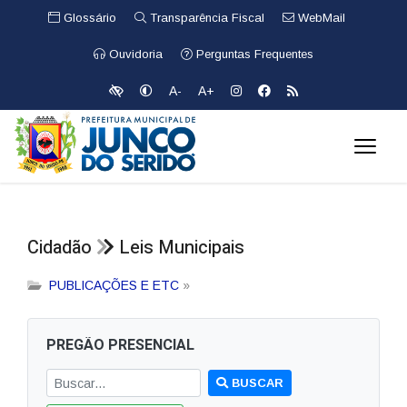
Glossário
Transparência Fiscal
WebMail
Ouvidoria
Perguntas Frequentes
A-
A+
Cidadão
Leis Municipais
PUBLICAÇÕES E ETC
»
PREGÃO PRESENCIAL
BUSCAR