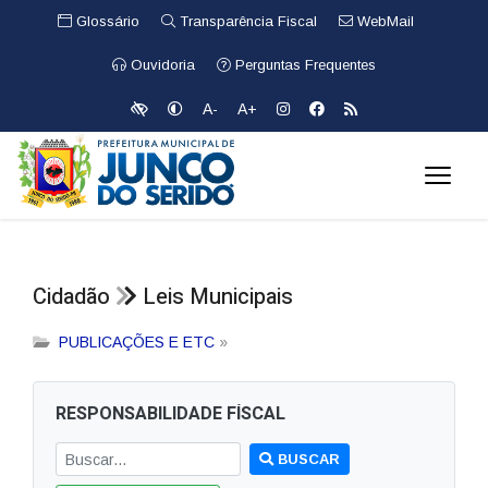
Glossário
Transparência Fiscal
WebMail
Ouvidoria
Perguntas Frequentes
A-
A+
Cidadão
Leis Municipais
PUBLICAÇÕES E ETC
»
RESPONSABILIDADE FÍSCAL
BUSCAR