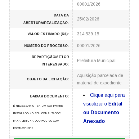
00001/2026
DATA DA
25/02/2026
ABERTURA/REALIZAÇÃO:
314.539,15
VALOR ESTIMADO (R$):
00001/2026
NÚMERO DO PROCESSO:
REPARTIÇÃO/SETOR
Prefeitura Municipal
INTERESSADO:
Aquisição parcelada de
OBJETO DA LICITAÇÃO:
material de expediente
Clique aqui para
BAIXAR DOCUMENTO:
visualizar o
Edital
É NECESSARIO TER UM SOFTWARE
ou Documento
INSTALADO NO SEU COMPUTADOR
Anexado
PARA LEITURA DO ARQUIVO COM
FORMATO PDF