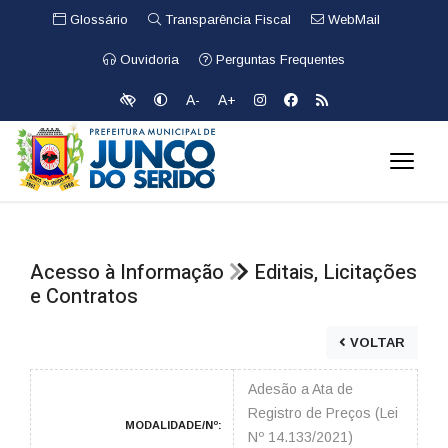
Glossário
Transparência Fiscal
WebMail
Ouvidoria
Perguntas Frequentes
A-
A+
Acesso à Informação
Editais, Licitações
e Contratos
VOLTAR
Adesão a Ata de
Registro de Preços (Lei
MODALIDADE/Nº:
Nº 14.133/2021)