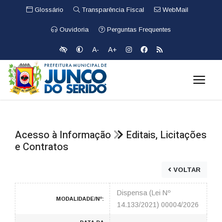
Glossário
Transparência Fiscal
WebMail
Ouvidoria
Perguntas Frequentes
A-
A+
Acesso à Informação
Editais, Licitações
e Contratos
VOLTAR
Dispensa (Lei Nº
MODALIDADE/Nº:
14.133/2021) 00004/2026