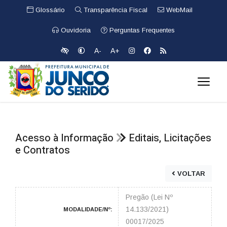
Glossário
Transparência Fiscal
WebMail
Ouvidoria
Perguntas Frequentes
A-
A+
Acesso à Informação
Editais, Licitações
e Contratos
VOLTAR
Pregão (Lei Nº
14.133/2021)
MODALIDADE/Nº:
00017/2025