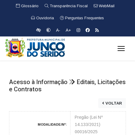
Glossário
Transparência Fiscal
WebMail
Ouvidoria
Perguntas Frequentes
A-
A+
Acesso à Informação
Editais, Licitações
e Contratos
VOLTAR
Pregão (Lei Nº
14.133/2021)
MODALIDADE/Nº:
00016/2025