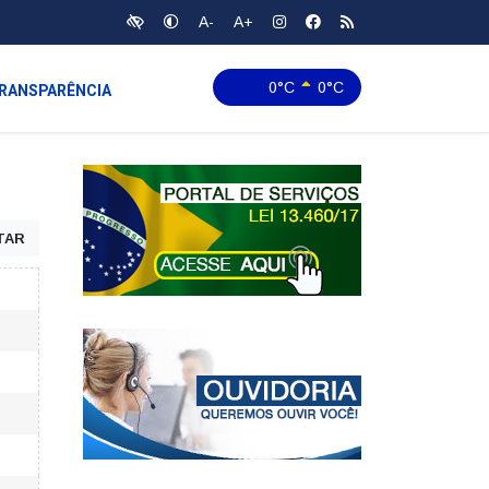
A-
A+
0°C
0°C
RANSPARÊNCIA
TAR