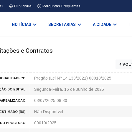
il
Ouvidoria
Perguntas Frequentes
O
NOTÍCIAS
SECRETARIAS
A CIDADE
T
icitações e Contratos
VOL
Pregão (Lei Nº 14.133/2021) 00010/2025
ODALIDADE/Nº:
Segunda-Feira, 16 de Junho de 2025
ÇÃO DO EDITAL:
03/07/2025 08:30
A/REALIZAÇÃO:
Não Disponível
ESTIMADO (R$):
00010/2025
DO PROCESSO: