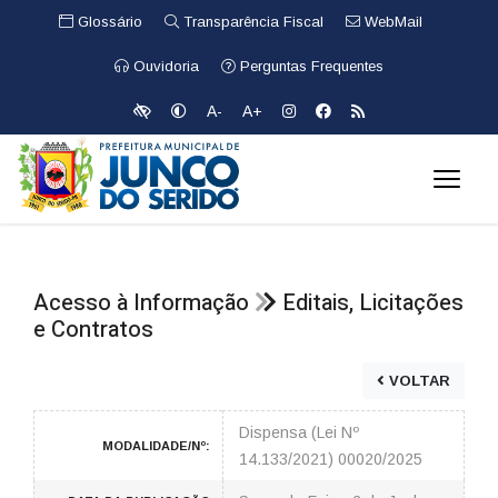
Glossário
Transparência Fiscal
WebMail
Ouvidoria
Perguntas Frequentes
A-
A+
Acesso à Informação
Editais, Licitações
e Contratos
VOLTAR
Dispensa (Lei Nº
MODALIDADE/Nº:
14.133/2021) 00020/2025