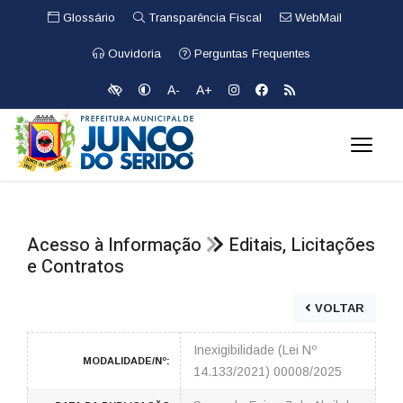
Glossário
Transparência Fiscal
WebMail
Ouvidoria
Perguntas Frequentes
A-
A+
Acesso à Informação
Editais, Licitações
e Contratos
VOLTAR
Inexigibilidade (Lei Nº
MODALIDADE/Nº:
14.133/2021) 00008/2025