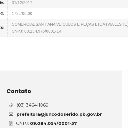
31/12/2017
IA:
173.700,00
DO:
COMERCIAL SANT'ANA VEÍCULOS E PEÇAS LTDA (VIA LESTE
S:
CNPJ: 08.134.975/0001-14
Contato
(83) 3464-1069
prefeitura@juncodoserido.pb.gov.br
CNPJ:
09.084.054/0001-57