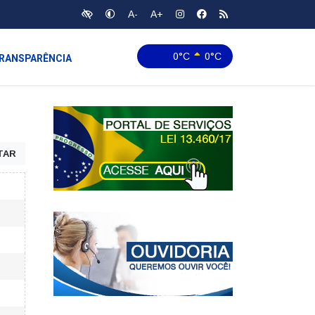
A-
A+
0°C
0°C
RANSPARÊNCIA
TAR