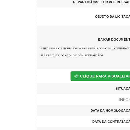
REPARTIÇÃO/SETOR INTERESSA
OBJETO DA LICITAÇ
BAIXAR DOCUMEN
É NECESSARIO TER UM SOFTWARE INSTALADO NO SEU COMPUTAD
PARA LEITURA DO ARQUIVO COM FORMATO PDF
CLIQUE PARA VISUALIZ
SITUAÇ
INFO
DATA DA HOMOLOGAÇÃ
DATA DA CONTRATAÇ