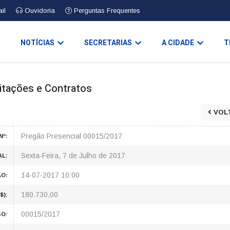
il
Ouvidoria
Perguntas Frequentes
O
NOTÍCIAS
SECRETARIAS
A CIDADE
T
icitações e Contratos
VOL
Pregão Presencial 00015/2017
Nº:
Sexta-Feira, 7 de Julho de 2017
AL:
14-07-2017 10:00
ÃO:
180.730,00
$):
00015/2017
O: