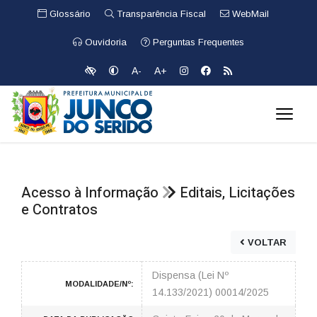
Glossário
Transparência Fiscal
WebMail
Ouvidoria
Perguntas Frequentes
A-
A+
Acesso à Informação
Editais, Licitações
e Contratos
VOLTAR
Dispensa (Lei Nº
MODALIDADE/Nº:
14.133/2021) 00014/2025