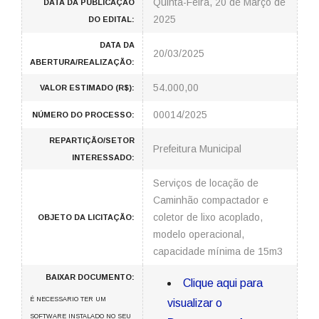
Quinta-Feira, 20 de Março de
DATA DA PUBLICAÇÃO
2025
DO EDITAL:
DATA DA
20/03/2025
ABERTURA/REALIZAÇÃO:
54.000,00
VALOR ESTIMADO (R$):
00014/2025
NÚMERO DO PROCESSO:
REPARTIÇÃO/SETOR
Prefeitura Municipal
INTERESSADO:
Serviços de locação de
Caminhão compactador e
coletor de lixo acoplado,
OBJETO DA LICITAÇÃO:
modelo operacional,
capacidade mínima de 15m3
BAIXAR DOCUMENTO:
Clique aqui para
É NECESSARIO TER UM
visualizar o
SOFTWARE INSTALADO NO SEU