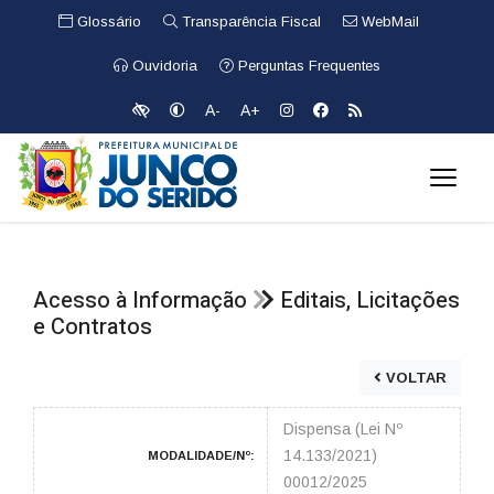
Glossário
Transparência Fiscal
WebMail
Ouvidoria
Perguntas Frequentes
A-
A+
Acesso à Informação
Editais, Licitações
e Contratos
VOLTAR
Dispensa (Lei Nº
14.133/2021)
MODALIDADE/Nº:
00012/2025