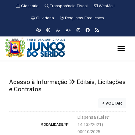
Glossário
Transparência Fiscal
WebMail
Ouvidoria
Perguntas Frequentes
A-
A+
Acesso à Informação
Editais, Licitações
e Contratos
VOLTAR
Dispensa (Lei Nº
14.133/2021)
MODALIDADE/Nº:
00010/2025