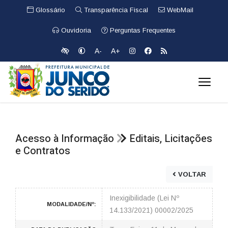
Glossário
Transparência Fiscal
WebMail
Ouvidoria
Perguntas Frequentes
A-
A+
Acesso à Informação
Editais, Licitações
e Contratos
VOLTAR
Inexigibilidade (Lei Nº
MODALIDADE/Nº:
14.133/2021) 00002/2025