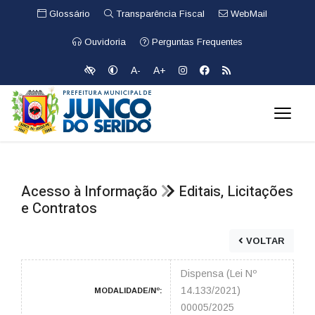
Glossário
Transparência Fiscal
WebMail
Ouvidoria
Perguntas Frequentes
A-
A+
Acesso à Informação
Editais, Licitações
e Contratos
VOLTAR
Dispensa (Lei Nº
14.133/2021)
MODALIDADE/Nº:
00005/2025