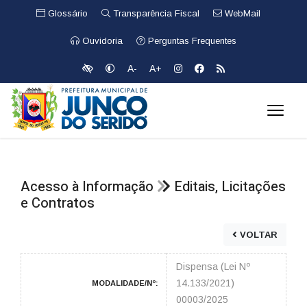
Glossário
Transparência Fiscal
WebMail
Ouvidoria
Perguntas Frequentes
A-
A+
Acesso à Informação
Editais, Licitações
e Contratos
VOLTAR
Dispensa (Lei Nº
14.133/2021)
MODALIDADE/Nº:
00003/2025