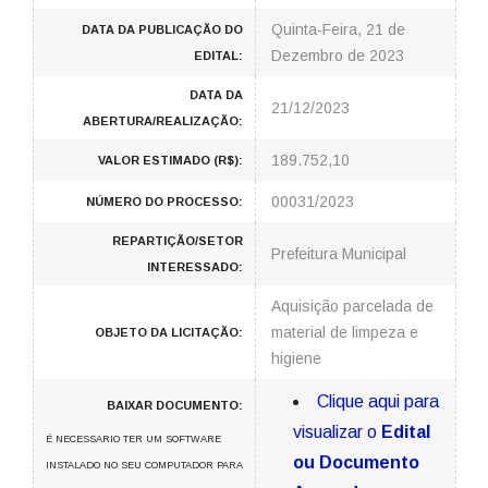
Quinta-Feira, 21 de
DATA DA PUBLICAÇÃO DO
Dezembro de 2023
EDITAL:
DATA DA
21/12/2023
ABERTURA/REALIZAÇÃO:
189.752,10
VALOR ESTIMADO (R$):
00031/2023
NÚMERO DO PROCESSO:
REPARTIÇÃO/SETOR
Prefeitura Municipal
INTERESSADO:
Aquisição parcelada de
material de limpeza e
OBJETO DA LICITAÇÃO:
higiene
Clique aqui para
BAIXAR DOCUMENTO:
visualizar o
Edital
É NECESSARIO TER UM SOFTWARE
ou Documento
INSTALADO NO SEU COMPUTADOR PARA