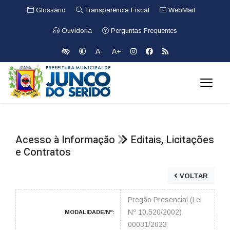
Glossário
Transparência Fiscal
WebMail
Ouvidoria
Perguntas Frequentes
A-
A+
Acesso à Informação
Editais, Licitações
e Contratos
VOLTAR
Pregão Presencial (Lei
Nº 10.520/2002)
MODALIDADE/Nº:
00031/2023