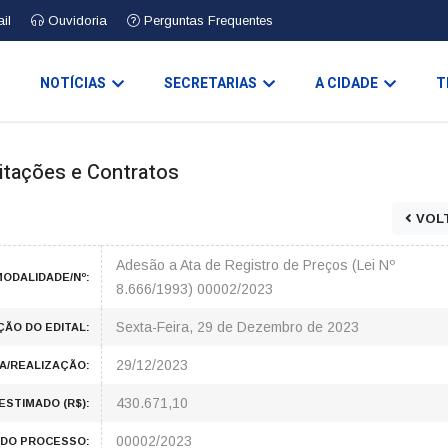
il
Ouvidoria
Perguntas Frequentes
O
NOTÍCIAS
SECRETARIAS
A CIDADE
T
icitações e Contratos
VOL
Adesão a Ata de Registro de Preços (Lei Nº
ODALIDADE/Nº:
8.666/1993) 00002/2023
Sexta-Feira, 29 de Dezembro de 2023
ÇÃO DO EDITAL:
29/12/2023
A/REALIZAÇÃO:
430.671,10
ESTIMADO (R$):
00002/2023
DO PROCESSO: