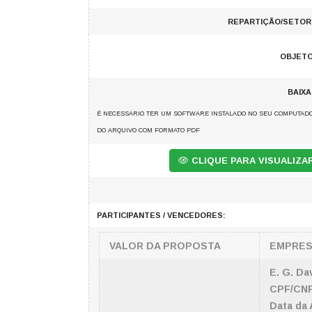
REPARTIÇÃO/SETOR
OBJETO
BAIX
É NECESSARIO TER UM SOFTWARE INSTALADO NO SEU COMPUTADO
DO ARQUIVO COM FORMATO PDF
CLIQUE PARA VISUALIZ
PARTICIPANTES / VENCEDORES:
VALOR DA PROPOSTA
EMPRE
E. G. Da
CPF/CNP
Data da 