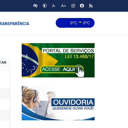
A-
A+
0°C
0°C
RANSPARÊNCIA
TAR