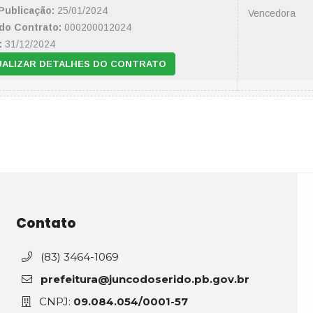
Publicação:
25/01/2024
Vencedora
do Contrato:
000200012024
:
31/12/2024
UALIZAR DETALHES DO CONTRATO
Contato
(83) 3464-1069
prefeitura@juncodoserido.pb.gov.br
CNPJ:
09.084.054/0001-57