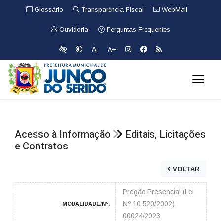
Glossário
Transparência Fiscal
WebMail
Ouvidoria
Perguntas Frequentes
A-
A+
Acesso à Informação
Editais, Licitações
e Contratos
VOLTAR
Pregão Presencial (Lei
Nº 10.520/2002)
MODALIDADE/Nº:
00024/2023