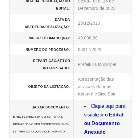
Sexta-Feira, 15 de
DATA DA PUBLICAÇÃO DO
Dezembro de 2023
EDITAL:
DATA DA
15/12/2023
ABERTURA/REALIZAÇÃO:
40.000,00
VALOR ESTIMADO (R$):
00017/2023
NÚMERO DO PROCESSO:
REPARTIÇÃO/SETOR
Prefeitura Municipal
INTERESSADO:
Apresentação das
atrações Bandas
OBJETO DA LICITAÇÃO:
Karkará e Bixo Bom
Clique aqui para
BAIXAR DOCUMENTO:
visualizar o
Edital
É NECESSARIO TER UM SOFTWARE
ou Documento
INSTALADO NO SEU COMPUTADOR PARA
Anexado
LEITURA DO ARQUIVO COM FORMATO