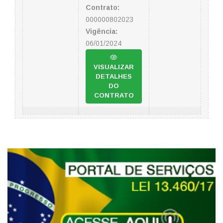
Contrato:
000000802023
Vigência:
06/01/2024
VISUALIZAR
DETALHES
DO
CONTRATO