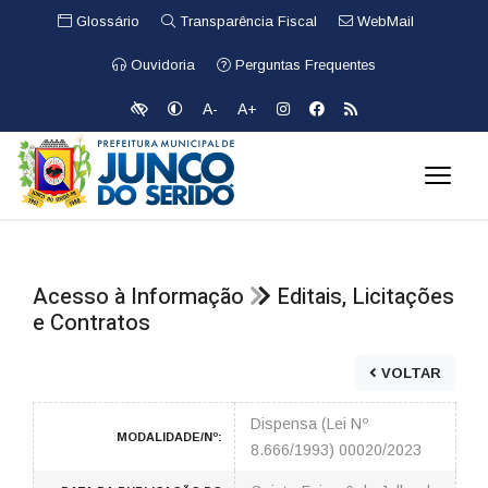
Glossário
Transparência Fiscal
WebMail
Ouvidoria
Perguntas Frequentes
A-
A+
Acesso à Informação
Editais, Licitações
e Contratos
VOLTAR
Dispensa (Lei Nº
MODALIDADE/Nº:
8.666/1993) 00020/2023