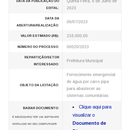
Quinta-Feira, 6 de Julho de
DATA DA PUBLICAÇÃO DO
2023
EDITAL:
DATA DA
06/07/2023
ABERTURA/REALIZAÇÃO:
216.000,00
VALOR ESTIMADO (R$):
00020/2023
NÚMERO DO PROCESSO:
REPARTIÇÃO/SETOR
Prefeitura Municipal
INTERESSADO:
Fornecimento emergencial
de água por carro pipa
OBJETO DA LICITAÇÃO:
para abastecer as
cisternas comunitárias
Clique aqui para
BAIXAR DOCUMENTO:
visualizar o
É NECESSARIO TER UM SOFTWARE
Documento de
INSTALADO NO SEU COMPUTADOR