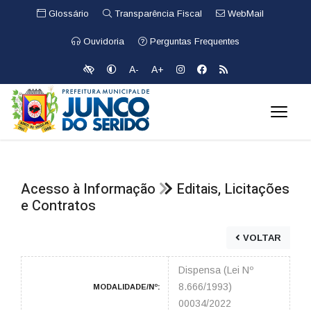
Glossário
Transparência Fiscal
WebMail
Ouvidoria
Perguntas Frequentes
A-
A+
Acesso à Informação
Editais, Licitações
e Contratos
VOLTAR
Dispensa (Lei Nº
8.666/1993)
MODALIDADE/Nº:
00034/2022