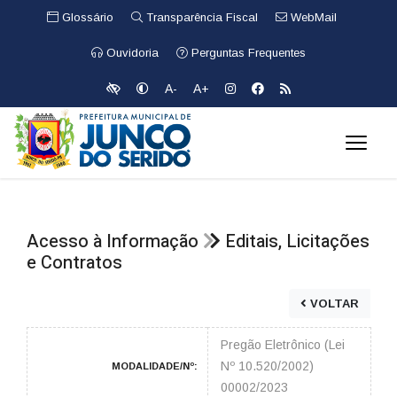
Glossário
Transparência Fiscal
WebMail
Ouvidoria
Perguntas Frequentes
A-
A+
Acesso à Informação
Editais, Licitações
e Contratos
VOLTAR
Pregão Eletrônico (Lei
Nº 10.520/2002)
MODALIDADE/Nº:
00002/2023