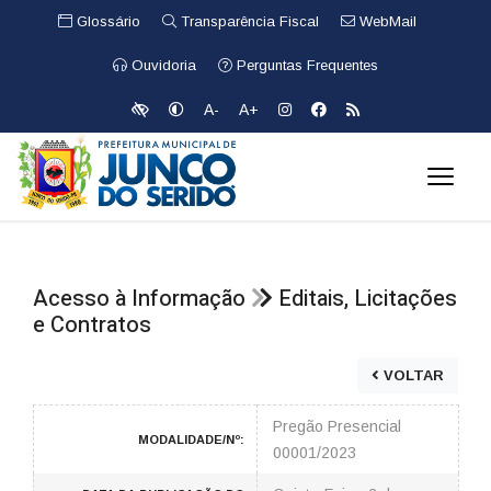
Glossário
Transparência Fiscal
WebMail
Ouvidoria
Perguntas Frequentes
A-
A+
Acesso à Informação
Editais, Licitações
e Contratos
VOLTAR
Pregão Presencial
MODALIDADE/Nº:
00001/2023