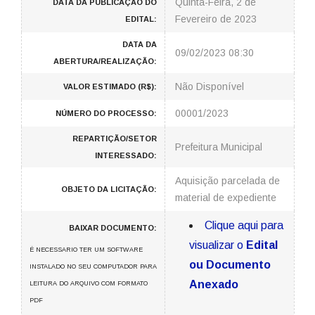
Quinta-Feira, 2 de
DATA DA PUBLICAÇÃO DO
Fevereiro de 2023
EDITAL:
DATA DA
09/02/2023 08:30
ABERTURA/REALIZAÇÃO:
Não Disponível
VALOR ESTIMADO (R$):
00001/2023
NÚMERO DO PROCESSO:
REPARTIÇÃO/SETOR
Prefeitura Municipal
INTERESSADO:
Aquisição parcelada de
OBJETO DA LICITAÇÃO:
material de expediente
Clique aqui para
BAIXAR DOCUMENTO:
visualizar o
Edital
É NECESSARIO TER UM SOFTWARE
ou Documento
INSTALADO NO SEU COMPUTADOR PARA
Anexado
LEITURA DO ARQUIVO COM FORMATO
PDF