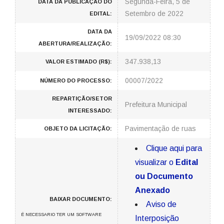
Segunda-Feira, 5 de
DATA DA PUBLICAÇÃO DO
Setembro de 2022
EDITAL:
DATA DA
19/09/2022 08:30
ABERTURA/REALIZAÇÃO:
347.938,13
VALOR ESTIMADO (R$):
00007/2022
NÚMERO DO PROCESSO:
REPARTIÇÃO/SETOR
Prefeitura Municipal
INTERESSADO:
Pavimentação de ruas
OBJETO DA LICITAÇÃO:
Clique aqui para
visualizar o
Edital
ou Documento
Anexado
BAIXAR DOCUMENTO:
Aviso de
É NECESSARIO TER UM SOFTWARE
Interposição