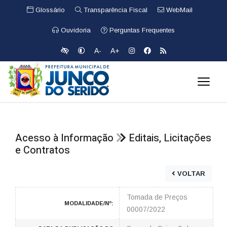
Glossário
Transparência Fiscal
WebMail
Ouvidoria
Perguntas Frequentes
A-
A+
Acesso à Informação
Editais, Licitações
e Contratos
VOLTAR
Tomada de Preços
MODALIDADE/Nº:
00007/2022