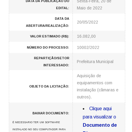
Sexta-Feira, 20 de
DATA DA PUBLICAÇÃO DO
Maio de 2022
EDITAL:
DATA DA
20/05/2022
ABERTURA/REALIZAÇÃO:
16.082,00
VALOR ESTIMADO (R$):
10002/2022
NÚMERO DO PROCESSO:
REPARTIÇÃO/SETOR
Prefeitura Municipal
INTERESSADO:
Aquisição de
equipamentos com
OBJETO DA LICITAÇÃO:
instalação (câmaras e
outros).
Clique aqui
BAIXAR DOCUMENTO:
para visualizar o
É NECESSARIO TER UM SOFTWARE
Documento de
INSTALADO NO SEU COMPUTADOR PARA