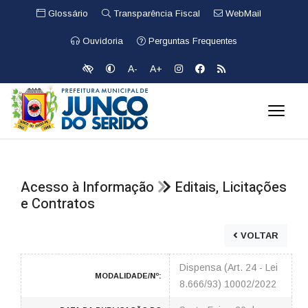
Glossário
Transparência Fiscal
WebMail
Ouvidoria
Perguntas Frequentes
A-
A+
Acesso à Informação
Editais, Licitações
e Contratos
VOLTAR
Dispensa (Art. 24 - Lei
MODALIDADE/Nº:
8.666/93) 10002/2022