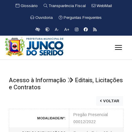
Glossário
Transparência Fiscal
WebMail
Ouvidoria
Perguntas Frequentes
A-
A+
Acesso à Informação
Editais, Licitações
e Contratos
VOLTAR
Pregão Presencial
MODALIDADE/Nº:
00012/2022