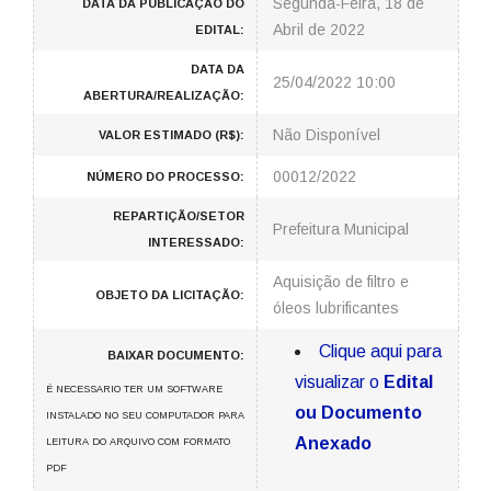
Segunda-Feira, 18 de
DATA DA PUBLICAÇÃO DO
Abril de 2022
EDITAL:
DATA DA
25/04/2022 10:00
ABERTURA/REALIZAÇÃO:
Não Disponível
VALOR ESTIMADO (R$):
00012/2022
NÚMERO DO PROCESSO:
REPARTIÇÃO/SETOR
Prefeitura Municipal
INTERESSADO:
Aquisição de filtro e
OBJETO DA LICITAÇÃO:
óleos lubrificantes
Clique aqui para
BAIXAR DOCUMENTO:
visualizar o
Edital
É NECESSARIO TER UM SOFTWARE
ou Documento
INSTALADO NO SEU COMPUTADOR PARA
Anexado
LEITURA DO ARQUIVO COM FORMATO
PDF