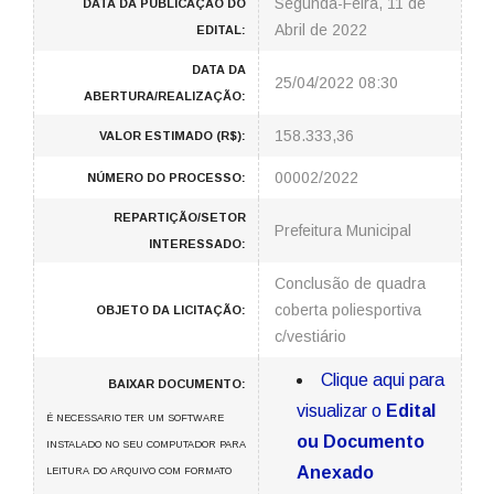
Segunda-Feira, 11 de
DATA DA PUBLICAÇÃO DO
Abril de 2022
EDITAL:
DATA DA
25/04/2022 08:30
ABERTURA/REALIZAÇÃO:
158.333,36
VALOR ESTIMADO (R$):
00002/2022
NÚMERO DO PROCESSO:
REPARTIÇÃO/SETOR
Prefeitura Municipal
INTERESSADO:
Conclusão de quadra
coberta poliesportiva
OBJETO DA LICITAÇÃO:
c/vestiário
Clique aqui para
BAIXAR DOCUMENTO:
visualizar o
Edital
É NECESSARIO TER UM SOFTWARE
ou Documento
INSTALADO NO SEU COMPUTADOR PARA
Anexado
LEITURA DO ARQUIVO COM FORMATO