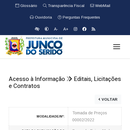
Glossário
Transparência Fiscal
WebMail
Ouvidoria
Perguntas Frequentes
A-
A+
Acesso à Informação
Editais, Licitações
e Contratos
VOLTAR
Tomada de Preços
MODALIDADE/Nº:
00002/2022