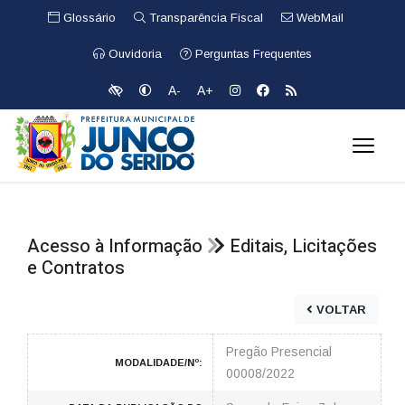
Glossário
Transparência Fiscal
WebMail
Ouvidoria
Perguntas Frequentes
A-
A+
Acesso à Informação
Editais, Licitações
e Contratos
VOLTAR
Pregão Presencial
MODALIDADE/Nº:
00008/2022