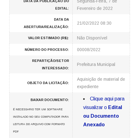
Segunda-Feira, 7 de
DATA DA PUBLICAÇÃO DO
Fevereiro de 2022
EDITAL:
DATA DA
21/02/2022 08:30
ABERTURA/REALIZAÇÃO:
Não Disponível
VALOR ESTIMADO (R$):
00008/2022
NÚMERO DO PROCESSO:
REPARTIÇÃO/SETOR
Prefeitura Municipal
INTERESSADO:
Aquisição de material de
OBJETO DA LICITAÇÃO:
expediente
Clique aqui para
BAIXAR DOCUMENTO:
visualizar o
Edital
É NECESSARIO TER UM SOFTWARE
ou Documento
INSTALADO NO SEU COMPUTADOR PARA
Anexado
LEITURA DO ARQUIVO COM FORMATO
PDF