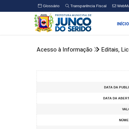
Glossário
Transparência Fiscal
WebMa
INÍCI
Acesso à Informação
Editais, L
DATA DA PUBL
DATA DA ABER
VAL
NÚME