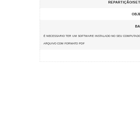
REPARTIÇÃO/SET
OBJ
BA
É NECESSARIO TER UM SOFTWARE INSTALADO NO SEU COMPUTADO
ARQUIVO COM FORMATO PDF