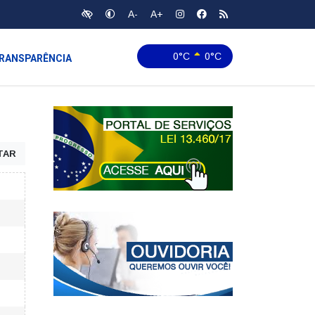
A-
A+
0°C
0°C
RANSPARÊNCIA
TAR