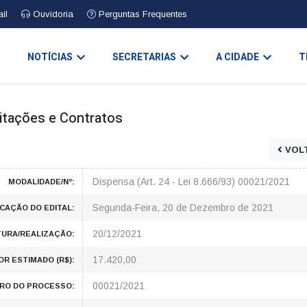
il
Ouvidoria
Perguntas Frequentes
O
NOTÍCIAS
SECRETARIAS
A CIDADE
T
icitações e Contratos
VOL
Dispensa (Art. 24 - Lei 8.666/93) 00021/2021
MODALIDADE/Nº:
Segunda-Feira, 20 de Dezembro de 2021
ICAÇÃO DO EDITAL:
20/12/2021
TURA/REALIZAÇÃO:
17.420,00
OR ESTIMADO (R$):
00021/2021
RO DO PROCESSO: