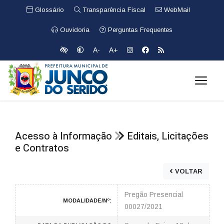
Glossário
Transparência Fiscal
WebMail
Ouvidoria
Perguntas Frequentes
A-
A+
Acesso à Informação
Editais, Licitações
e Contratos
VOLTAR
Pregão Presencial
MODALIDADE/Nº:
00027/2021