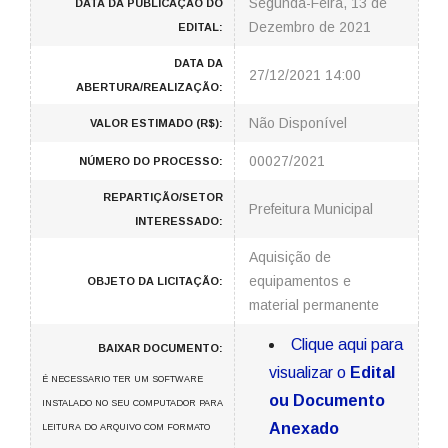
Segunda-Feira, 13 de
DATA DA PUBLICAÇÃO DO
Dezembro de 2021
EDITAL:
DATA DA
27/12/2021 14:00
ABERTURA/REALIZAÇÃO:
Não Disponível
VALOR ESTIMADO (R$):
00027/2021
NÚMERO DO PROCESSO:
REPARTIÇÃO/SETOR
Prefeitura Municipal
INTERESSADO:
Aquisição de
equipamentos e
OBJETO DA LICITAÇÃO:
material permanente
Clique aqui para
BAIXAR DOCUMENTO:
visualizar o
Edital
É NECESSARIO TER UM SOFTWARE
ou Documento
INSTALADO NO SEU COMPUTADOR PARA
Anexado
LEITURA DO ARQUIVO COM FORMATO