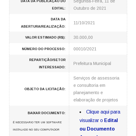
Segunda-Feira, 11 de
DATA DA PUBLICAÇÃO DO
Outubro de 2021
EDITAL:
DATA DA
11/10/2021
ABERTURA/REALIZAÇÃO:
30.000,00
VALOR ESTIMADO (R$):
00010/2021
NÚMERO DO PROCESSO:
REPARTIÇÃO/SETOR
Prefeitura Municipal
INTERESSADO:
Serviços de assessoria
e consultoria em
OBJETO DA LICITAÇÃO:
planejamento e
elaboração de projetos
Clique aqui para
BAIXAR DOCUMENTO:
visualizar o
Edital
É NECESSARIO TER UM SOFTWARE
ou Documento
INSTALADO NO SEU COMPUTADOR