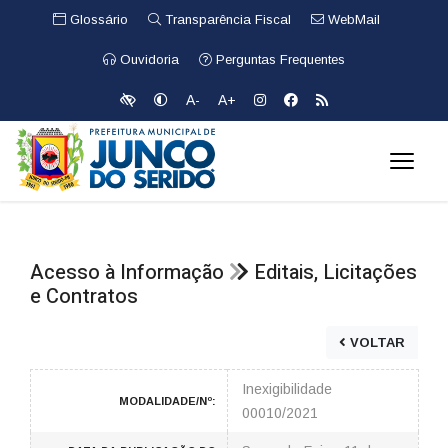
Glossário
Transparência Fiscal
WebMail
Ouvidoria
Perguntas Frequentes
A-
A+
Acesso à Informação
Editais, Licitações
e Contratos
VOLTAR
Inexigibilidade
MODALIDADE/Nº:
00010/2021