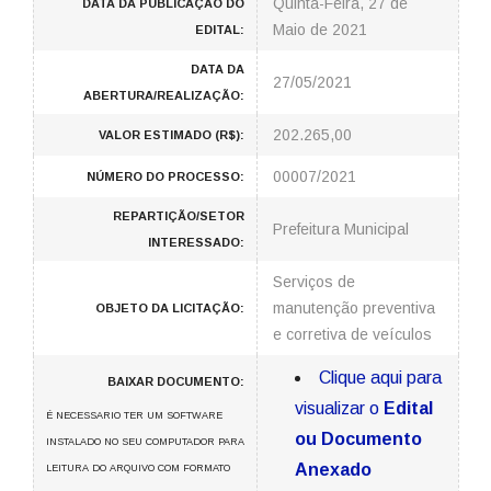
Quinta-Feira, 27 de
DATA DA PUBLICAÇÃO DO
Maio de 2021
EDITAL:
DATA DA
27/05/2021
ABERTURA/REALIZAÇÃO:
202.265,00
VALOR ESTIMADO (R$):
00007/2021
NÚMERO DO PROCESSO:
REPARTIÇÃO/SETOR
Prefeitura Municipal
INTERESSADO:
Serviços de
manutenção preventiva
OBJETO DA LICITAÇÃO:
e corretiva de veículos
Clique aqui para
BAIXAR DOCUMENTO:
visualizar o
Edital
É NECESSARIO TER UM SOFTWARE
ou Documento
INSTALADO NO SEU COMPUTADOR PARA
Anexado
LEITURA DO ARQUIVO COM FORMATO