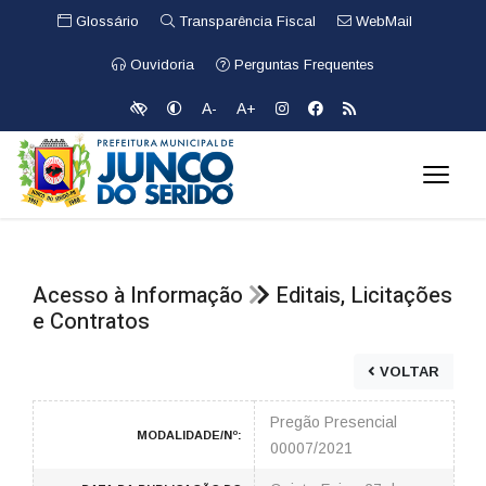
Glossário
Transparência Fiscal
WebMail
Ouvidoria
Perguntas Frequentes
A-
A+
Acesso à Informação
Editais, Licitações
e Contratos
VOLTAR
Pregão Presencial
MODALIDADE/Nº:
00007/2021